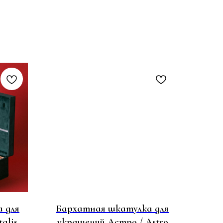
 для
Бархатная шкатулка для
talis
украшений Астро / Astro