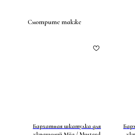
Смотрите также
Бархатная шкатулка для
Бар
украшений Мёд / Mustard
ук