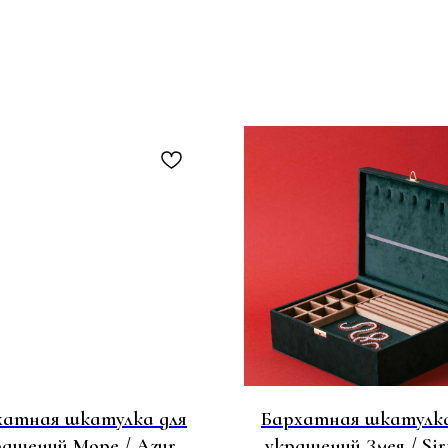
хатная шкатулка для
Бархатная шкатулка
рашений Море / Azur
украшений Змея / Sir