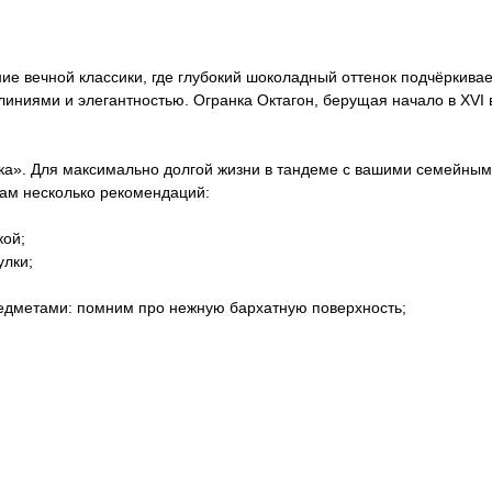
 вечной классики, где глубокий шоколадный оттенок подчёркивает 
иниями и элегантностью. Огранка Октагон, берущая начало в XVI в
века». Для максимально долгой жизни в тандеме с вашими семейны
вам несколько рекомендаций:
кой;
улки;
предметами: помним про нежную бархатную поверхность;