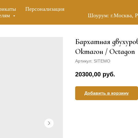
фикаты
Персонализация
елям
Шоурум:
г.Москва, 
Бархатная двухуро
Октагон / Octagon
Артикул:
SITEMO
20300,00
руб.
Добавить в корзину