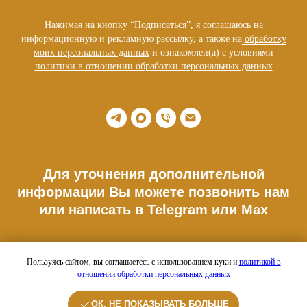
Нажимая на кнопку “Подписаться”, я соглашаюсь на
информационную и рекламную рассылку, а также на
обработку
моих персональных данных
и ознакомлен(а) с условиями
политики в отношении обработки персональных данных
Для уточнения дополнительной
информации Вы можете позвонить нам
или написать в Telegram или Max
Телефон: +7 977 176 34 10
Пользуясь сайтом, вы соглашаетесь с использованием куки и
политикой в
отношении обработки персональных данных
Адрес шоурума:
г.Москва, Расторгуевский пер. 3А. ДК Рассвет
ОК, НЕ ПОКАЗЫВАТЬ БОЛЬШЕ