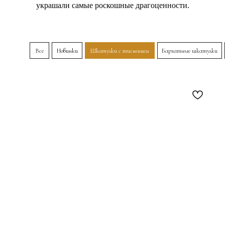
украшали самые роскошные драгоценности.
Все
Новинки
Шкатулки с тиснением
Бархатные шкатулки