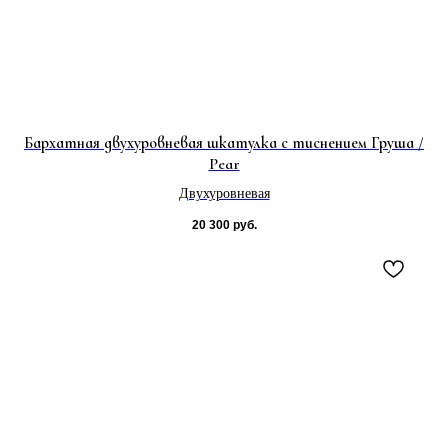
Бархатная двухуровневая шкатулка с тиснением Груша /
Pear
Двухуровневая
20 300
руб.