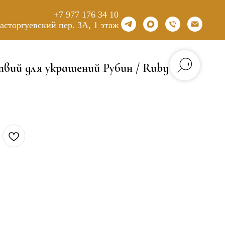
+7 977 176 34 10
Расторгуевский пер. 3А, 1 этаж
вий для украшений Рубин / Ruby