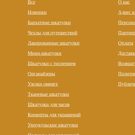
Все
О нас
Новинки
Адрес 
Бархатные шкатулки
Персон
Чехлы для путешествий
Партне
Лакированные шкатулки
Оплата
Мини-шкатулки
Доставк
Шкатулки с тиснением
Возврат
Органайзеры
Полити
Узелки омияге
Публичн
Тканевые шкатулки
Шкатулки для часов
Конверты для украшений
Унцукульские шкатулки