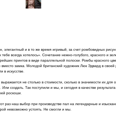
ин, элегантный и в то же время игривый, за счет ромбовидных рисун
к тебе всегда хотелось». Сочетание нежно-голубого, красного и зе
тарейших принтов в виде параллельной полоски. Ромбы красного цв
вместо замка. Молодой британский художник Люк Эдвард в своей р
и в искусстве.
выражается не столько в стоимости, сколько в значимости их для 
Или создать. Так поступили и мы, и сегодня в качестве результа
оей роскоши.
тот раз наш выбор при производстве пал на легендарные и изыскан
рой невозможно устоять. Не смогли и мы.