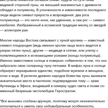
видимой стороной луны, не меньшей значимостью с древности
обладал и полумесяц. В утонченности и изменчивости последнего
люди видели символ прироста и возрождения; два рога
полумесяца — это ничто иное, как удвоение, а сам рог — символ
изобилия. Изображенный в исламской традиции месяц со звездой
— аллегория рая.
Многие народы Востока связывают с луной кролика — известный
символ плодородия (ведь именно кролик чаще всего видится в
узорах пятен луны), другие — медведя в спячке, или улитку с
появляющимися и исчезающими усиками (концы полумесяца).
Именно завистливое солнце в поверьях «обвиняли» в том, что оно
забросало свою соперницу луну пятнами. В мифах луна и солнце
образуют неразрывное единство, подобное мужчине и женщине,
огню и воде. В религии древних народов божества луны занимали
значительное место в пантеоне; подтверждение тому — храм
Артемиды в Эфесе, входивший в семерку чудес света и позже со­
жженный безумным честолюбцем Герос­тратом.
*Все вышивки созданы вручную, поэтому могут незначительно
отличаться и иметь свои индивидуальные особенности,