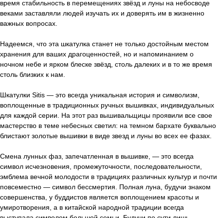
время стабильность в перемещениях звёзд и луны на небосводе
веками заставляли людей изучать их и доверять им в жизненно
важных вопросах.
Надеемся, что эта шкатулка станет не только достойным местом
хранения для ваших драгоценностей, но и напоминанием о
ночном небе и ярком блеске звёзд, столь далеких и в то же время
столь близких к нам.
Шкатулки Sitis — это всегда уникальная история и символизм,
воплощенные в традиционных ручных вышивках, индивидуальных
для каждой серии. На этот раз вышивальщицы проявили все свое
мастерство в теме небесных светил: на темном бархате буквально
блистают золотые вышивки в виде звезд и луны во всех ее фазах.
Смена лунных фаз, запечатленная в вышивке, — это всегда
символ исчезновения, промежуточности, последовательности,
эмблема вечной молодости в традициях различных культур и почти
повсеместно — символ бессмертия. Полная луна, будучи знаком
совершенства, у буддистов является воплощением красоты и
умиротворения, а в китайской народной традиции всегда
выступала символом большой семьи. Будучи по сути лишь