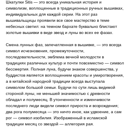
Шкатулки Sitis — это всегда уникальная история и
символизм, воплощенные в традиционных ручных вышивках,
индивидуальных для каждой серии. На этот раз
вышивальщицы проявили все свое мастерство в теме
небесных светил: на темном бархате буквально блистают
золотые вышивки в виде звезд и луны во всех ее фазах.
Смена лунных фаз, запечатленная в вышивке, — это всегда
символ исчезновения, промежуточности,
последовательности, эмблема вечной молодости в
традициях различных культур и почти повсеместно — символ
бессмертия. Полная луна, будучи знаком совершенства, у
буддистов является воплощением красоты и умиротворения,
а в китайской народной традиции всегда выступала
символом большой семьи. Будучи по сути лишь видимой
стороной луны, не меньшей значимостью с древности
обладал и полумесяц. В утонченности и изменчивости
последнего люди видели символ прироста и возрождения;
два рога полумесяца — это ничто иное, как удвоение, а сам
рог — символ изобилия. Изображенный в исламской
традиции месяц со звездой — аллегория рая.