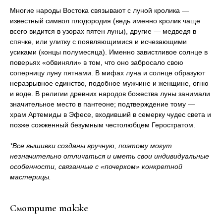
Многие народы Востока связывают с луной кролика —
известный символ плодородия (ведь именно кролик чаще
всего видится в узорах пятен луны), другие — медведя в
спячке, или улитку с появляющимися и исчезающими
усиками (концы полумесяца). Именно завистливое солнце в
поверьях «обвиняли» в том, что оно забросало свою
соперницу луну пятнами. В мифах луна и солнце образуют
неразрывное единство, подобное мужчине и женщине, огню
и воде. В религии древних народов божества луны занимали
значительное место в пантеоне; подтверждение тому —
храм Артемиды в Эфесе, входивший в семерку чудес света и
позже со­жженный безумным честолюбцем Герос­тратом.
*Все вышивки созданы вручную, поэтому могут
незначительно отличаться и иметь свои индивидуальные
особенности, связанные с «почерком» конкретной
мастерицы.
Смотрите также