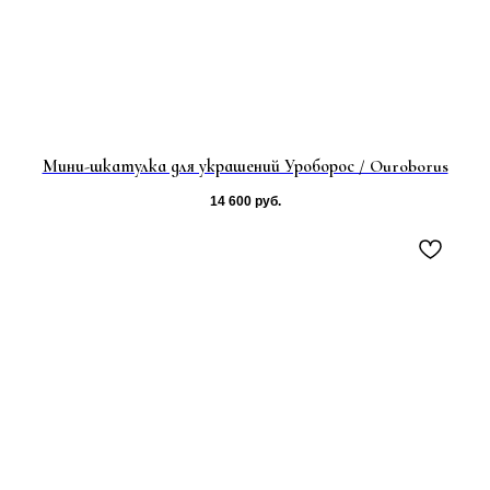
Мини-шкатулка для украшений Уроборос / Ouroborus
14 600
руб.